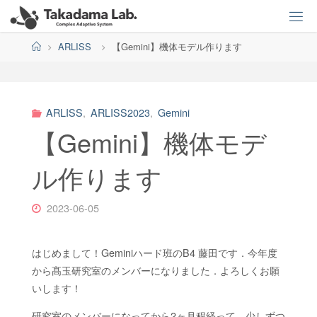
Skip
電
to
content
気
ホ
ARLISS
【Gemini】機体モデル作ります
ー
通
ム
信
ARLISS
,
ARLISS2023
,
Gemini
大
【Gemini】機体モデ
学
高
ル作ります
玉
研
2023-06-05
究
室
はじめまして！Geminiハード班のB4 藤田です．今年度
から髙玉研究室のメンバーになりました．よろしくお願
|
T
いします！
A
K
A
研究室のメンバーになってから2ヶ月程経って，少しずつ