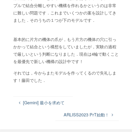
O
R
Y
プルで結合分離しやすい機構を作れるかというのは非常
に難しい問題です．これまでいくつかの案を設計してき
ました．そのうちの１つが下のモデルです．
基本的に片方の機体の爪が，もう片方の機体の穴に引っ
かかって結合という構想をしていましたが，実験の過程
で厳しいという判断になりました．現在は4輪で動くこと
を最優先で新しい機構の設計中です！
それでは，今からまたモデルを作ってくるので失礼しま
す！藤田でした．
[Gemini] 最小を求めて
ARLISS2023 PrT始動！