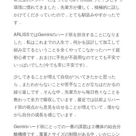
D
A
環境に慣れてきました．先輩方が優しく，積極的に話し
M
A
かけてくださっていたので，とても馴染みやすかったで
L
A
B
.
す．
-
C
ARLISSではGeminiのハード班を担当することになりま
O
M
した．私はこれまでの人生で，何かを設計して加工して
P
L
E
組み立てるということを全くやってこなかったハード超
初心者です．おまけに手先が不器用なのでとても不安で
X
A
いっぱいでした(今でも常に不安です)．
D
A
P
少しできることが増えて自信がついてきたかと思った
T
I
V
E
ら，またわからないことや苦手なことが立ちはだかるの
S
Y
S
繰り返しです．そんな中，先輩方から毎日色々なことを
T
E
教わって全力で吸収しています．最近では以前よりハー
ド班の視点から意見を出せることが増えていて，僅かな
M
L
がら自分の成長を感じています．
A
B
O
Geminiハード班にとっての一番の課題は２機体の結合分
R
A
T
離機構です．重量とサイズの制限がある中，いかにシン